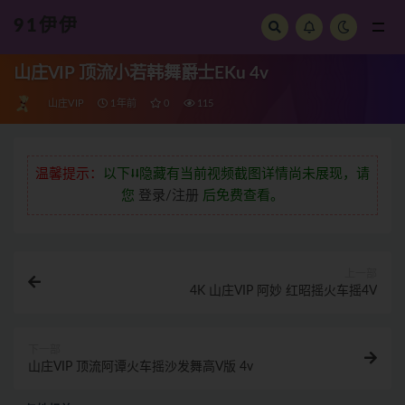
91伊伊
全部
山庄VIP 顶流小若韩舞爵士EKu 4v
山庄VIP
1年前
0
115
温馨提示：
以下⭣⭣隐藏有当前视频截图详情尚未展现，请
您
登录/注册
后免费查看。
上一部
4K 山庄VIP 阿妙 红昭摇火车摇4V
下一部
山庄VIP 顶流阿谭火车摇沙发舞高V版 4v