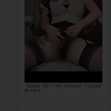
【超精品】顶级人气网红【依阳baby】千元定制骚
舞 OL秘书