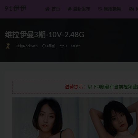
91伊伊
首页
最新发布
舞蹈艳舞
全部
维拉伊曼3期-10V-2.48G
维拉RockMan
1年前
0
89
温馨提示：
以下⭣⭣隐藏有当前视频