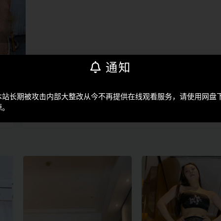
通知
本站长期被攻击内部大整改从今不再提供在线观看服务，请使用网盘
部
下一部
源。
竖版
维拉梅德熙1期-20V-15.3G竖版