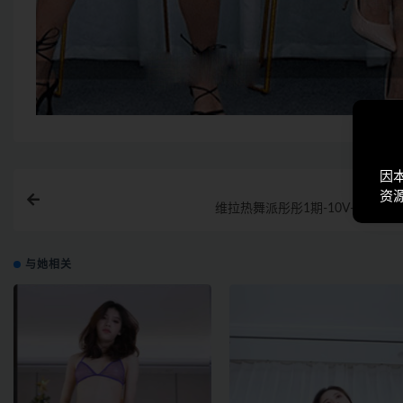
因
上一
资
维拉热舞派彤彤1期-10V-2.43G
与她相关