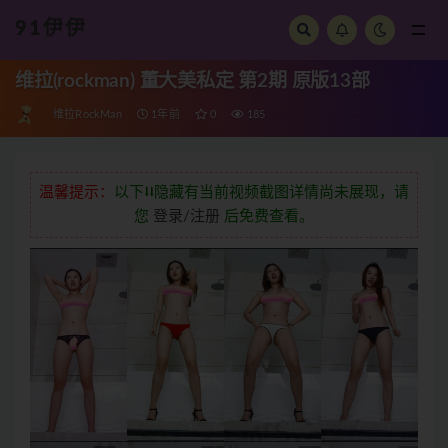
91伊伊
全部
维拉(rockman) 董大美私定 第2期 原版13部
维拉RockMan
1年前
0
185
温馨提示：
以下⭣⭣隐藏有当前视频截图详情尚未展现，请
您
登录/注册
后免费查看。