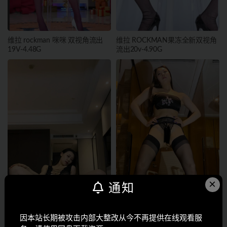
维拉 rockman 咪咪 双视角流出
维拉 ROCKMAN果冻全新双视角
19V-4.48G
流出20v-4.90G
×
通知
因本站长期被攻击内部大整改从今不再提供在线观看服