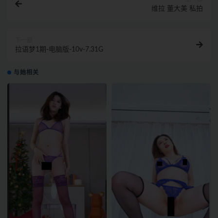
维拉 董大美 私拍
下一部
拉语梦1期-电脑版-10v-7.31G
与她相关