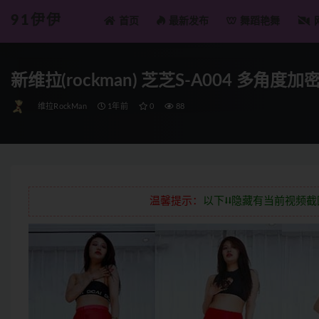
91伊伊
首页
最新发布
舞蹈艳舞
全部
新维拉(rockman) 芝芝S-A004 多角度加
维拉RockMan
1年前
0
88
温馨提示：
以下⭣⭣隐藏有当前视频