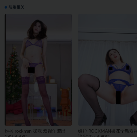
与她相关
维拉 rockman 咪咪 双视角流出
维拉 ROCKMAN果冻全新双
19V-4.48G
流出20v-4.90G