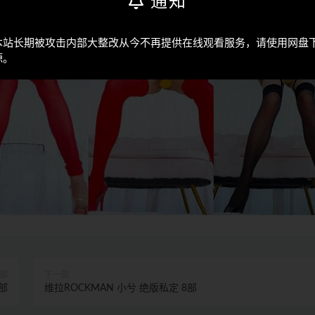
通知
本站长期被攻击内部大整改从今不再提供在线观看服务，请使用网盘
源。
部
下一部
0部
维拉ROCKMAN 小兮 绝版私定 8部