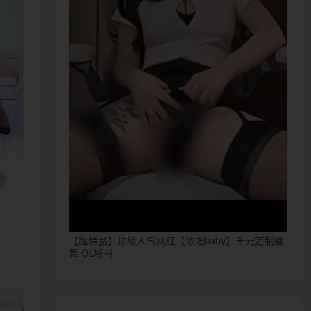
【超精品】顶级人气网红【依阳baby】千元定制骚
舞 OL秘书