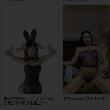
重磅!维拉舞团 小兮 至尊会员版
维拉(rockman) 语梦 11V4K
新版全裸特期 裸摇至上22V