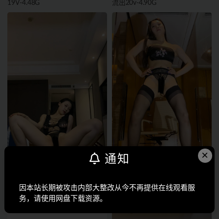
19V-4.48G
流出20v-4.90G
×
通知
新维拉 语梦 私定流出3期
新维拉 语梦 私定流出2期
因本站长期被攻击内部大整改从今不再提供在线观看服
11V【15.8G】
11V【15.8G】
务，请使用网盘下载资源。