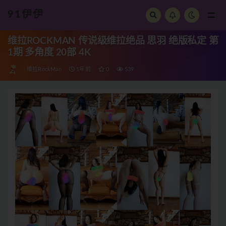
91伊伊
全部
维拉ROCKMAN 传说级维拉绝品 思羽 绝版私定 第
1期 多角度 20部 4K
维拉RockMan
1年前
0
539