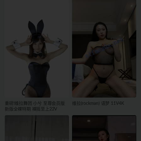
重磅!维拉舞团 小兮 至尊会员版
维拉(rockman) 语梦 11V4K
新版全裸特期 裸摇至上22V