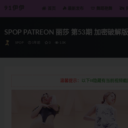
91伊伊
首页
最新发布
舞蹈艳舞
全部
SPOP PATREON 丽莎 第53期 加密破解版
SPOP
1年前
0
1.0K
温馨提示：
以下⭣⭣隐藏有当前视频