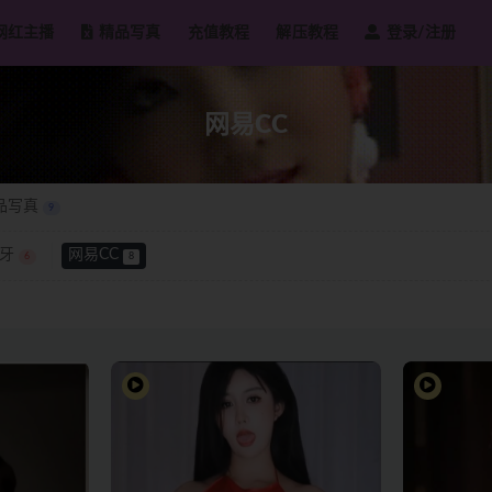
网红主播
精品写真
充值教程
解压教程
登录/注册
网易CC
品写真
9
牙
网易CC
6
8