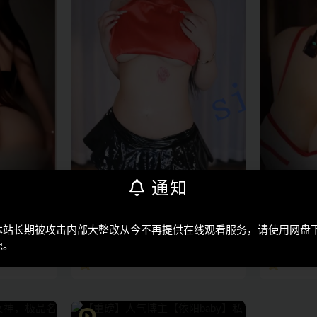
通知
机构主播
网易CC
网易CC
本站长期被攻击内部大整改从今不再提供在线观看服务，请使用网盘
脱衣舞 丁字
【网易CC】依阳baby 丁字裤深勒
网易CC 
源。
肥臀定制5V，珍藏版
10V【1.7
177
348