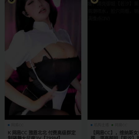
网易CC
机构主播
网易CC
K 网易CC 雅恩北北 付费高级群定
【网易CC】，维纳斯女
制骚舞大尺度3V【799M】
媛，漂亮御姐【若汐】