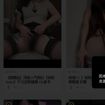
网易CC
网易CC
因
【超精品】顶级人气网红【依阳
网易CC 】依阳baby 
资
baby】千元定制骚舞 OL秘书
裤勒逼 抖臀
1.1K
243