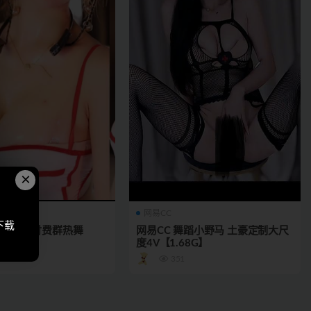
×
网易CC
下载
奶尤 高级付费群热舞
网易CC 舞蹈小野马 土豪定制大尺
7G】
度4V【1.68G】
351