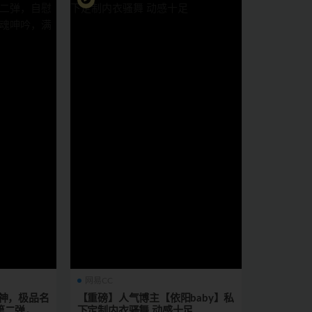
网易CC
神，极品名
【重磅】人气博主【依阳baby】私
第二弹，自
下定制内衣骚舞 动感十足