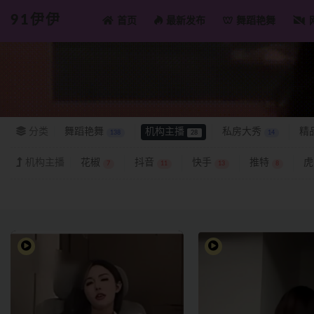
91伊伊
首页
最新发布
舞蹈艳舞
全部
分类
舞蹈艳舞
机构主播
私房大秀
精
138
28
14
机构主播
花椒
抖音
快手
推特
虎
7
11
13
8